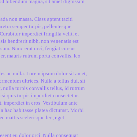
smod bibendum magna, sit amet dignissim
ada non massa. Class aptent taciti
aretra semper turpis, pellentesque
urabitur imperdiet fringilla velit, et
sis hendrerit nibh, non venenatis est
psum. Nunc erat orci, feugiat cursus
er, mauris rutrum porta convallis, leo
les ac nulla. Lorem ipsum dolor sit amet,
rmentum ultrices. Nulla a tellus dui, sit
, nulla turpis convallis tellus, id rutrum
isi quis turpis imperdiet consectetur.
ut, imperdiet in eros. Vestibulum ante
 In hac habitasse platea dictumst. Morbi
ec mattis scelerisque leo, eget
esent eu dolor orci. Nulla consequat