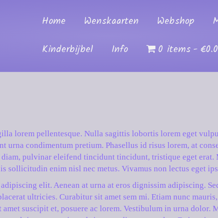
Home
Wenskaarten
Webshop
M
Kinderbijbel
Info
0 items
€0.
gilla lorem pellentesque. Nulla sagittis lobortis lorem eget vulpu
nt urna condimentum pretium. Phasellus id risus lorem, at consec
diam, pulvinar eleifend tincidunt tincidunt, tristique eget erat
s sollicitudin enim nisl nec metus. Vivamus non lectus eget ips
adipiscing elit. Aenean at urna at eros dignissim adipiscing. Se
acerat ultricies. Curabitur sit amet sem mi. Etiam nunc mauris,
it amet suscipit et, posuere ac lorem. Vestibulum in urna dolor.