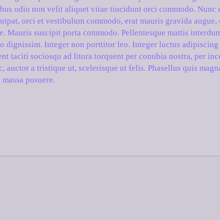
ibus odio non velit aliquet vitae tincidunt orci commodo. Nunc 
utpat, orci et vestibulum commodo, erat mauris gravida augue, e
ate. Mauris suscipit porta commodo. Pellentesque mattis interdum
o dignissim. Integer non porttitor leo. Integer luctus adipiscin
ent taciti sociosqu ad litora torquent per conubia nostra, per i
, auctor a tristique ut, scelerisque ut felis. Phasellus quis magn
m massa posuere.