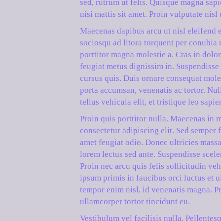
sed, rutrum ut felis. Quisque magna sap
nisi mattis sit amet. Proin vulputate nis
Maecenas dapibus arcu ut nisl eleifend e
sociosqu ad litora torquent per conubia 
porttitor magna molestie a. Cras in dolor
feugiat metus dignissim in. Suspendisse 
cursus quis. Duis ornare consequat molest
porta accumsan, venenatis ac tortor. Nul
tellus vehicula elit, et tristique leo sapi
Proin quis porttitor nulla. Maecenas in m
consectetur adipiscing elit. Sed semper f
amet feugiat odio. Donec ultricies massa e
lorem lectus sed ante. Suspendisse sceler
Proin nec arcu quis felis sollicitudin ve
ipsum primis in faucibus orci luctus et u
tempor enim nisl, id venenatis magna. Pr
ullamcorper tortor tincidunt eu.
Vestibulum vel facilisis nulla. Pellent