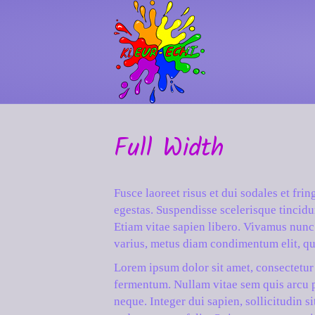
Full Width
Fusce laoreet risus et dui sodales et frin
egestas. Suspendisse scelerisque tincidu
Etiam vitae sapien libero. Vivamus nunc 
varius, metus diam condimentum elit, qui
Lorem ipsum dolor sit amet, consectetur 
fermentum. Nullam vitae sem quis arcu pl
neque. Integer dui sapien, sollicitudin s