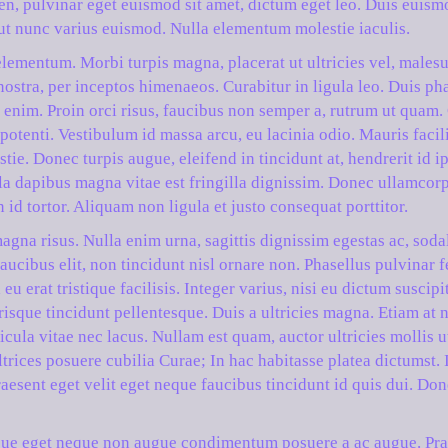
ien, pulvinar eget euismod sit amet, dictum eget leo. Duis eui
l ut nunc varius euismod. Nulla elementum molestie iaculis.
lementum. Morbi turpis magna, placerat ut ultricies vel, malesu
nostra, per inceptos himenaeos. Curabitur in ligula leo. Duis ph
 enim. Proin orci risus, faucibus non semper a, rutrum ut quam. C
potenti. Vestibulum id massa arcu, eu lacinia odio. Mauris facili
ie. Donec turpis augue, eleifend in tincidunt at, hendrerit id i
la dapibus magna vitae est fringilla dignissim. Donec ullamcorp
en id tortor. Aliquam non ligula et justo consequat porttitor.
agna risus. Nulla enim urna, sagittis dignissim egestas ac, soda
aucibus elit, non tincidunt nisl ornare non. Phasellus pulvinar fe
u erat tristique facilisis. Integer varius, nisi eu dictum suscipit
isque tincidunt pellentesque. Duis a ultricies magna. Etiam at n
hicula vitae nec lacus. Nullam est quam, auctor ultricies mollis 
ltrices posuere cubilia Curae; In hac habitasse platea dictumst.
aesent eget velit eget neque faucibus tincidunt id quis dui. Don
esque eget neque non augue condimentum posuere a ac augue. Pra