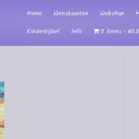
Home
Wenskaarten
Webshop
M
Kinderbijbel
Info
0 items
€0.