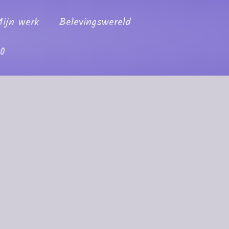
ijn werk
Belevingswereld
00