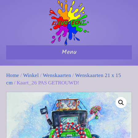
Menu
Home
/
Winkel
/
Wenskaarten
/
Wenskaarten 21 x 15
cm
/ Kaart_26 PAS GETROUWD!