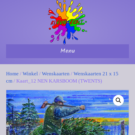
Menu
Home
/
Winkel
/
Wenskaarten
/
Wenskaarten 21 x 15
cm
/ Kaart_12 NEN KARSBOOM (TWENTS)