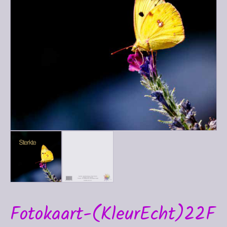
Fotokaart-(KleurEcht)22F