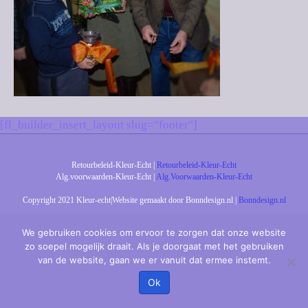
[fl_builder_insert_layout slug="footer"]
Retourbeleid-Kleur-Echt |
Retourbeleid-Kleur-Echt
Alg.voorwaarden-Kleur-Echt |
Alg.Voorwaarden-Kleur-Echt
Copyright 2021 Kleur-echt|Website gemaakt door Bonndesign.nl |
Bonndesign.nl
We gebruiken cookies om ervoor te zorgen dat onze website
zo soepel mogelijk draait. Als je doorgaat met het gebruiken
van de website, gaan we er vanuit dat ermee instemt.
Ok