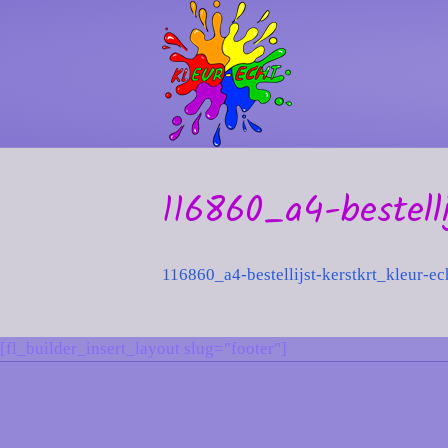
116860_a4-bestelli
116860_a4-bestellijst-kerstkrt_kleur-ec
[fl_builder_insert_layout slug="footer"]