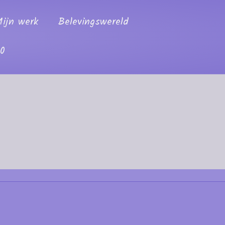
ijn werk
Belevingswereld
00