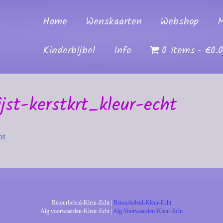
Home
Wenskaarten
Webshop
M
Kinderbijbel
Info
0 items
€0.
jst-kerstkrt_kleur-echt
ht
Retourbeleid-Kleur-Echt |
Retourbeleid-Kleur-Echt
Alg.voorwaarden-Kleur-Echt |
Alg.Voorwaarden-Kleur-Echt