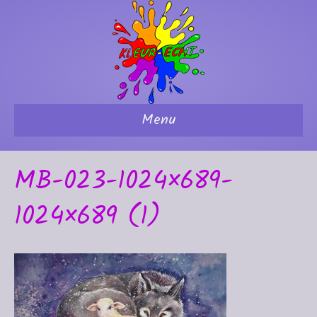
Menu
MB-023-1024×689-
1024×689 (1)