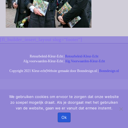
[fl_builder_insert_layout slug="footer"]
Retourbeleid-Kleur-Echt |
Retourbeleid-Kleur-Echt
Alg.voorwaarden-Kleur-Echt |
Alg.Voorwaarden-Kleur-Echt
Copyright 2021 Kleur-echt|Website gemaakt door Bonndesign.nl |
Bonndesign.nl
We gebruiken cookies om ervoor te zorgen dat onze website
zo soepel mogelijk draait. Als je doorgaat met het gebruiken
van de website, gaan we er vanuit dat ermee instemt.
Ok