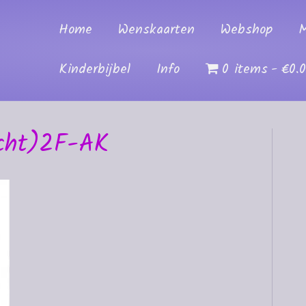
Home
Wenskaarten
Webshop
M
Kinderbijbel
Info
0 items
€0.
Echt)2F-AK