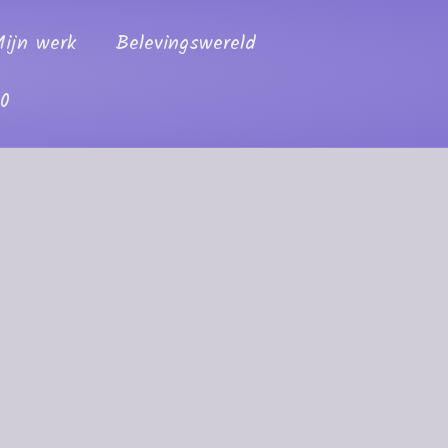
ijn werk
Belevingswereld
00